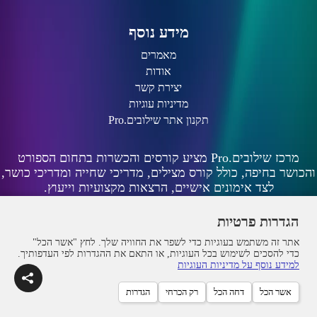
מידע נוסף
מאמרים
אודות
יצירת קשר
מדיניות עוגיות
תקנון אתר שילובים.Pro
מרכז שילובים.Pro מציע קורסים והכשרות בתחום הספורט
והכושר בחיפה, כולל קורס מצילים, מדריכי שחייה ומדריכי כושר,
לצד אימונים אישיים, הרצאות מקצועיות וייעוץ.
הגדרות פרטיות
אתר זה משתמש בעוגיות כדי לשפר את החוויה שלך. לחץ "אשר הכל"
כדי להסכים לשימוש בכל העוגיות, או התאם את ההגדרות לפי העדפותיך.
למידע נוסף על מדיניות העוגיות
אשר הכל
דחה הכל
רק הכרחי
הגדרות
©Powered by Lerer Zohar - Shiluvim.Pro